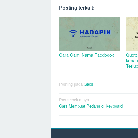
Posting terkait:
Cara Ganti Nama Facebook
Quote
kenan
Terlu
Posting pada
Gads
Navigasi
Pos sebelumnya
Cara Membuat Pedang di Keyboard
pos