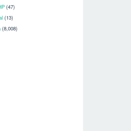
HP
(47)
al
(13)
a
(8,008)