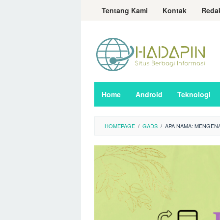
Loncat
Tentang Kami
Kontak
Reda
ke
konten
Home
Android
Teknologi
HOMEPAGE
/
GADS
/
APA NAMA: MENGENA