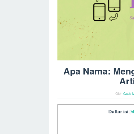
Apa Nama: Meng
Art
Oleh
Gads M
Daftar isi
[
h