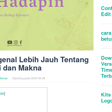
enal Lebih Jauh Tentang
i dan Makna
anual
Diposting pada
2024-08-28
ide
]