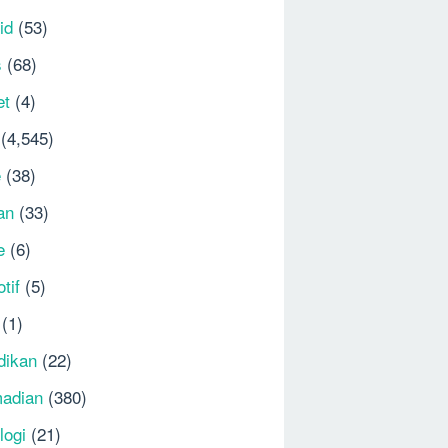
id
(53)
s
(68)
et
(4)
(4,545)
e
(38)
an
(33)
e
(6)
tif
(5)
(1)
dikan
(22)
adian
(380)
logi
(21)