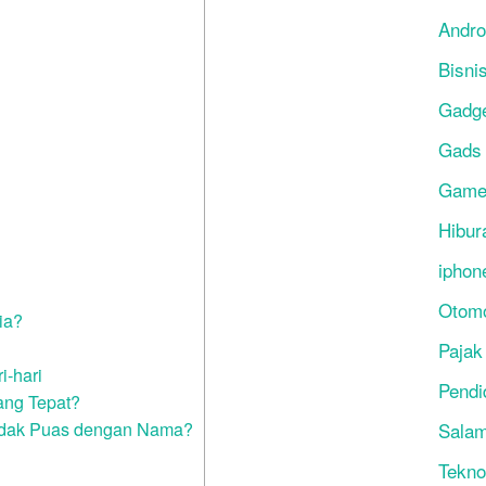
Andro
Bisni
Gadg
Gads
Gam
Hibur
iphon
Otomo
ia?
Pajak
i-hari
Pendi
ang Tepat?
Tidak Puas dengan Nama?
Salam
Tekno