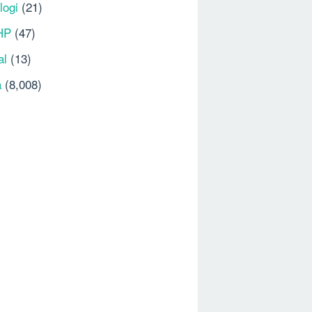
logi
(21)
HP
(47)
al
(13)
a
(8,008)