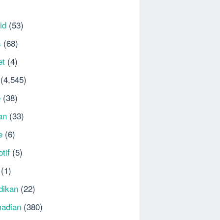
id
(53)
s
(68)
et
(4)
(4,545)
e
(38)
an
(33)
e
(6)
tif
(5)
(1)
dikan
(22)
adian
(380)