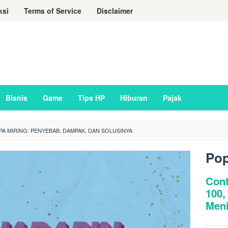
ksi
Terms of Service
Disclaimer
Bisnis
Game
Tips HP
Hiburan
Pajak
A MIRING: PENYEBAB, DAMPAK, DAN SOLUSINYA
Pop