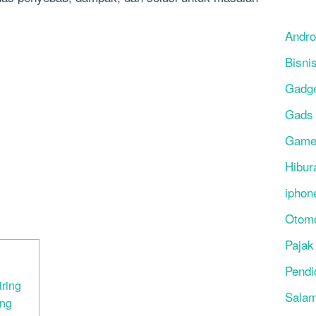
Andro
Bisni
Gadg
Gads
Gam
Hibur
iphon
Otomo
Pajak
Pendi
ring
Salam
ing