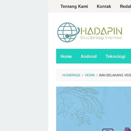
Loncat
Tentang Kami
Kontak
Reda
ke
konten
Home
Android
Teknologi
HOMEPAGE
/
VESPA
/
BAN BELAKANG VESP