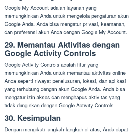
Google My Account adalah layanan yang
memungkinkan Anda untuk mengelola pengaturan akun
Google Anda. Anda bisa mengatur privasi, keamanan,
dan preferensi akun Anda dengan Google My Account.
29. Memantau Aktivitas dengan
Google Activity Controls
Google Activity Controls adalah fitur yang
memungkinkan Anda untuk memantau aktivitas online
Anda seperti riwayat penelusuran, lokasi, dan aplikasi
yang terhubung dengan akun Google Anda. Anda bisa
mengatur izin akses dan menghapus aktivitas yang
tidak diinginkan dengan Google Activity Controls.
30. Kesimpulan
Dengan mengikuti langkah-langkah di atas, Anda dapat