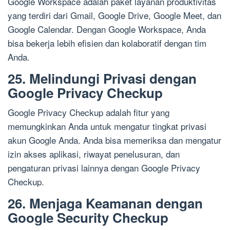
Google Workspace adalah paket layanan produktivitas
yang terdiri dari Gmail, Google Drive, Google Meet, dan
Google Calendar. Dengan Google Workspace, Anda
bisa bekerja lebih efisien dan kolaboratif dengan tim
Anda.
25. Melindungi Privasi dengan
Google Privacy Checkup
Google Privacy Checkup adalah fitur yang
memungkinkan Anda untuk mengatur tingkat privasi
akun Google Anda. Anda bisa memeriksa dan mengatur
izin akses aplikasi, riwayat penelusuran, dan
pengaturan privasi lainnya dengan Google Privacy
Checkup.
26. Menjaga Keamanan dengan
Google Security Checkup