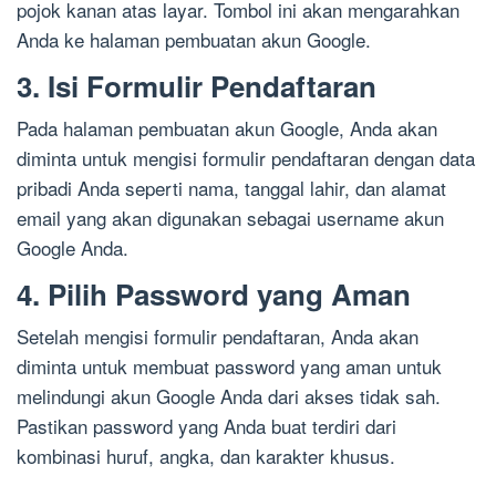
pojok kanan atas layar. Tombol ini akan mengarahkan
Anda ke halaman pembuatan akun Google.
3. Isi Formulir Pendaftaran
Pada halaman pembuatan akun Google, Anda akan
diminta untuk mengisi formulir pendaftaran dengan data
pribadi Anda seperti nama, tanggal lahir, dan alamat
email yang akan digunakan sebagai username akun
Google Anda.
4. Pilih Password yang Aman
Setelah mengisi formulir pendaftaran, Anda akan
diminta untuk membuat password yang aman untuk
melindungi akun Google Anda dari akses tidak sah.
Pastikan password yang Anda buat terdiri dari
kombinasi huruf, angka, dan karakter khusus.