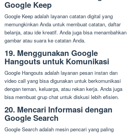
Google Keep
Google Keep adalah layanan catatan digital yang
memungkinkan Anda untuk membuat catatan, daftar
belanja, atau ide kreatif. Anda juga bisa menambahkan
gambar atau suara ke catatan Anda.
19. Menggunakan Google
Hangouts untuk Komunikasi
Google Hangouts adalah layanan pesan instan dan
video call yang bisa digunakan untuk berkomunikasi
dengan teman, keluarga, atau rekan kerja. Anda juga
bisa membuat grup chat untuk diskusi lebih efisien.
20. Mencari Informasi dengan
Google Search
Google Search adalah mesin pencari yang paling