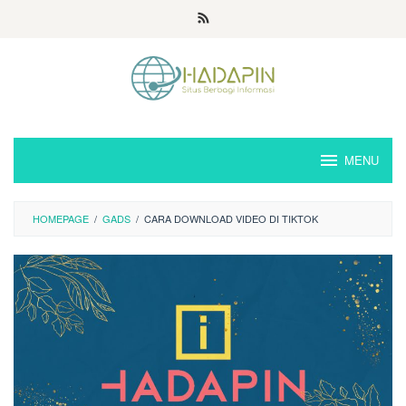
Loncat
ke
konten
MENU
HOMEPAGE
/
GADS
/
CARA DOWNLOAD VIDEO DI TIKTOK