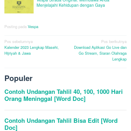
Menjelajahi Kehidupan dengan Gaya
Posting pada
Vespa
Navigasi
Pos sebelumnya
Pos berikutnya
Kalender 2023 Lengkap Masehi,
Download Aplikasi Go Live dan
pos
Hijriyah & Jawa
Go Stream, Siaran Olahraga
Lengkap
Populer