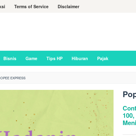
ksi
Terms of Service
Disclaimer
Bisnis
Game
Tips HP
Hiburan
Pajak
OPEE EXPRESS
Pop