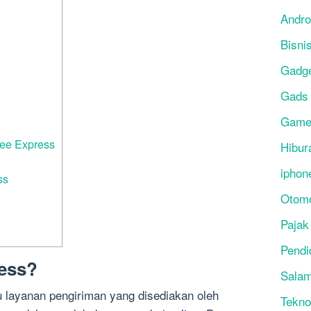
Andro
Bisni
Gadg
Gads
Gam
ee Express
Hibur
iphon
ss
Otomo
Pajak
Pendi
ress?
Salam
 layanan pengiriman yang disediakan oleh
Tekno