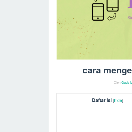
cara menge
Oleh
Gads M
Daftar isi
[
hide
]