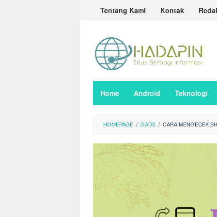
Loncat
Tentang Kami
Kontak
Reda
ke
konten
Home
Android
Teknologi
HOMEPAGE
/
GADS
/
CARA MENGECEK SH