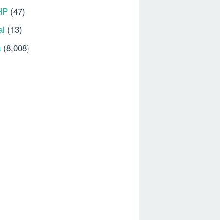
HP
(47)
al
(13)
a
(8,008)