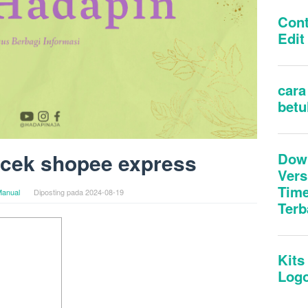
cek shopee express
anual
Diposting pada
2024-08-19