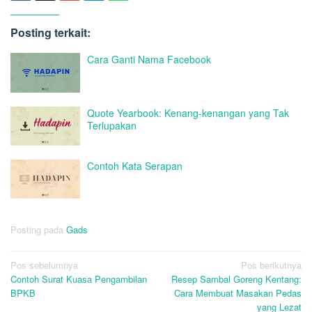
Posting terkait:
Cara Ganti Nama Facebook
Quote Yearbook: Kenang-kenangan yang Tak
Terlupakan
Contoh Kata Serapan
Posting pada
Gads
Navigasi
Pos sebelumnya
Pos berikutnya
Contoh Surat Kuasa Pengambilan
Resep Sambal Goreng Kentang:
pos
BPKB
Cara Membuat Masakan Pedas
yang Lezat