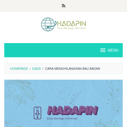
Loncat
ke
konten
MENU
HOMEPAGE
/
GADS
/
CARA MENGHILANGKAN BAU BADAN