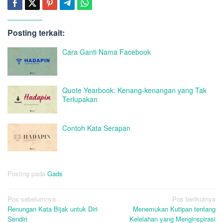
Posting terkait:
Cara Ganti Nama Facebook
Quote Yearbook: Kenang-kenangan yang Tak
Terlupakan
Contoh Kata Serapan
Posting pada
Gads
Navigasi
Pos sebelumnya
Pos berikutnya
Renungan Kata Bijak untuk Diri
Menemukan Kutipan tentang
pos
Sendiri
Kelelahan yang Menginspirasi