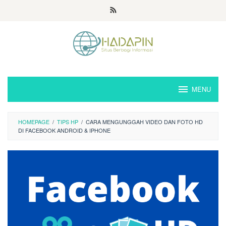
Loncat
ke
konten
MENU
HOMEPAGE
/
TIPS HP
/
CARA MENGUNGGAH VIDEO DAN FOTO HD
DI FACEBOOK ANDROID & IPHONE