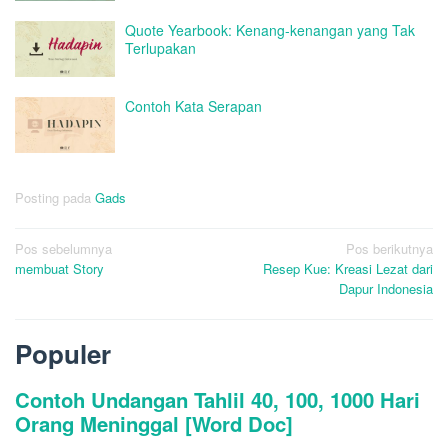
Quote Yearbook: Kenang-kenangan yang Tak
Terlupakan
Contoh Kata Serapan
Posting pada
Gads
Navigasi
Pos sebelumnya
Pos berikutnya
membuat Story
Resep Kue: Kreasi Lezat dari
pos
Dapur Indonesia
Populer