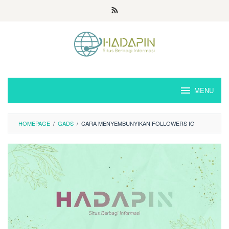
Loncat
ke
konten
MENU
HOMEPAGE
/
GADS
/
CARA MENYEMBUNYIKAN FOLLOWERS IG