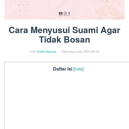
Cara Menyusui Suami Agar
Tidak Bosan
Oleh
Gads Manual
Diposting pada
2024-08-26
Daftar isi
[
hide
]