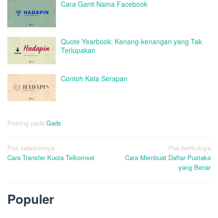
Cara Ganti Nama Facebook
Quote Yearbook: Kenang-kenangan yang Tak
Terlupakan
Contoh Kata Serapan
Posting pada
Gads
Navigasi
Pos sebelumnya
Pos berikutnya
Cara Transfer Kuota Telkomsel
Cara Membuat Daftar Pustaka
pos
yang Benar
Populer