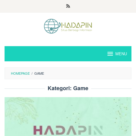
Loncat
ke
konten
MENU
HOMEPAGE
/
GAME
Kategori:
Game