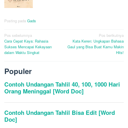
Posting pada
Gads
Navigasi
Pos sebelumnya
Pos berikutnya
Cara Cepat Kaya: Rahasia
Kata Keren: Ungkapan Bahasa
pos
Sukses Mencapai Kekayaan
Gaul yang Bisa Buat Kamu Makin
dalam Waktu Singkat
Hits!
Populer