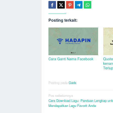
Posting terkait:
Cara Ganti Nama Facebook
Quote
kenan
Terlu
Posting pada
Gads
Navigasi
Pos sebelumnya
Cara Download Lagu: Panduan Lengkap unt
pos
Mendapatkan Lagu Favorit Anda