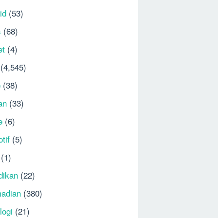
id
(53)
s
(68)
et
(4)
(4,545)
e
(38)
an
(33)
e
(6)
tif
(5)
(1)
dikan
(22)
adian
(380)
logi
(21)