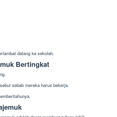
terlambat datang ke sekolah.
emuk Bertingkat
ng.
ersebut sebab mereka harus bekerja.
memberitahunya.
Majemuk
ajemuk adalah dapat membuat tulisan lebih