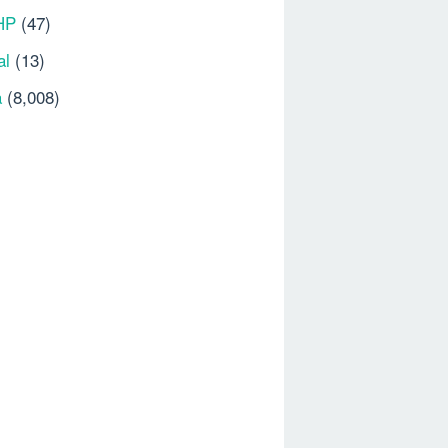
HP
(47)
al
(13)
a
(8,008)