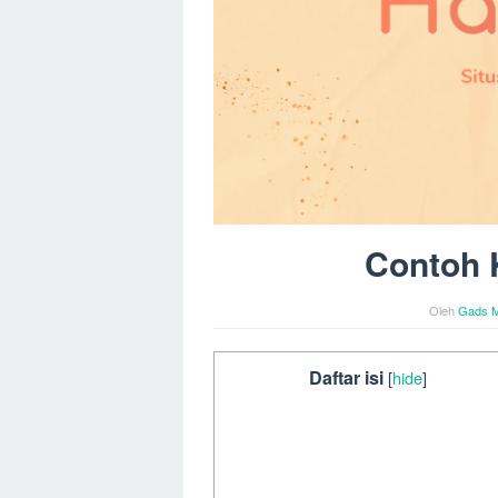
Contoh 
Oleh
Gads M
Daftar isi
[
hide
]