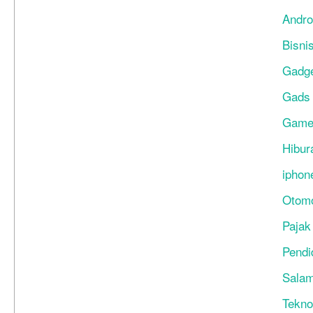
Andro
Bisni
Gadg
Gads
Gam
Hibur
iphon
Otomo
Pajak
Pendi
Salam
Tekno