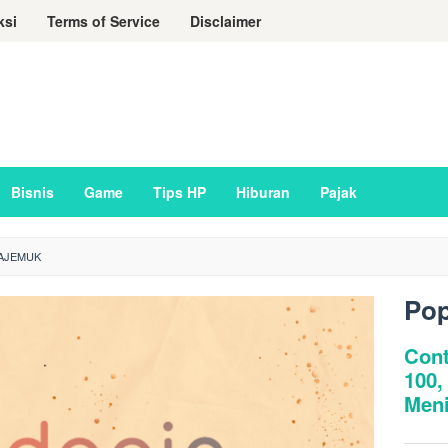
ksi
Terms of Service
Disclaimer
Bisnis
Game
Tips HP
Hiburan
Pajak
AJEMUK
Pop