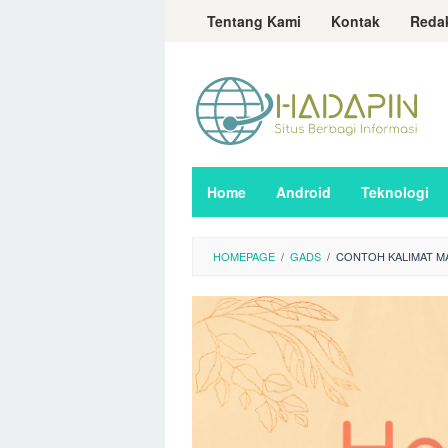
Loncat
Tentang Kami
Kontak
Reda
ke
konten
Home
Android
Teknologi
HOMEPAGE
/
GADS
/
CONTOH KALIMAT M