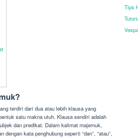
Tips 
Tutori
Vesp
at
emuk?
ng terdiri dari dua atau lebih klausa yang
ntuk satu makna utuh. Klausa sendiri adalah
subjek dan predikat. Dalam kalimat majemuk,
n dengan kata penghubung seperti “dan”, “atau”,