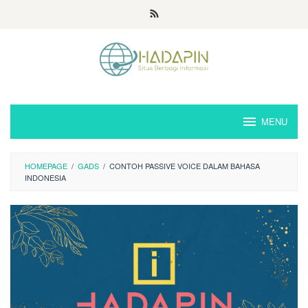
Loncat
ke
konten
MENU
HOMEPAGE
/
GADS
/
CONTOH PASSIVE VOICE DALAM BAHASA
INDONESIA