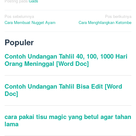
Posting pada
Gads
Navigasi
Pos sebelumnya
Pos berikutnya
Cara Membuat Nugget Ayam
Cara Menghilangkan Ketombe
pos
Populer