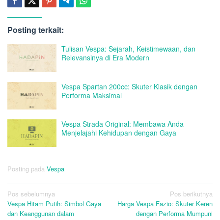
Posting terkait:
Tulisan Vespa: Sejarah, Keistimewaan, dan
Relevansinya di Era Modern
Vespa Spartan 200cc: Skuter Klasik dengan
Performa Maksimal
Vespa Strada Original: Membawa Anda
Menjelajahi Kehidupan dengan Gaya
Posting pada
Vespa
Navigasi
Pos sebelumnya
Pos berikutnya
Vespa Hitam Putih: Simbol Gaya
Harga Vespa Fazio: Skuter Keren
pos
dan Keanggunan dalam
dengan Performa Mumpuni