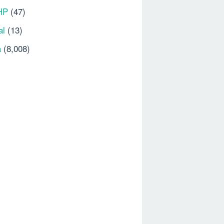
HP
(47)
al
(13)
a
(8,008)