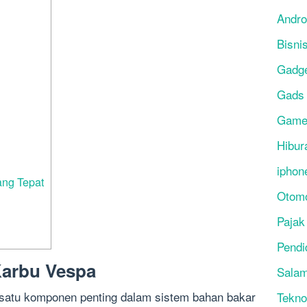
Andro
Bisni
Gadg
Gads
Gam
Hibur
iphon
ang Tepat
Otomo
Pajak
Pendi
Karbu Vespa
Salam
 satu komponen penting dalam sistem bahan bakar
Tekno