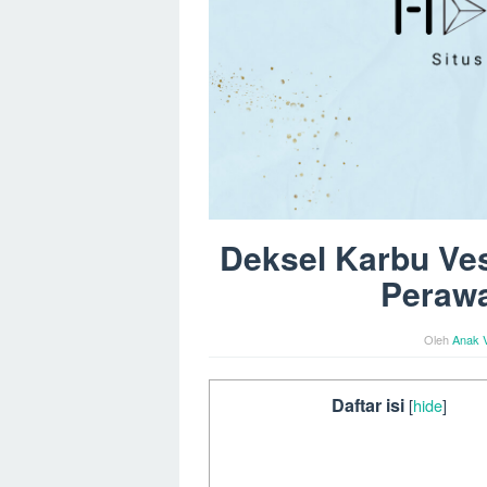
Deksel Karbu Ve
Perawa
Oleh
Anak 
Daftar isi
[
hide
]