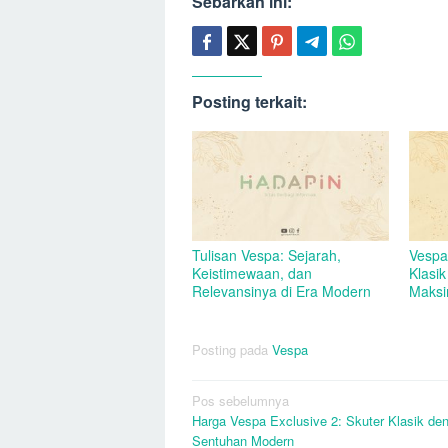
Sebarkan ini:
Posting terkait:
Tulisan Vespa: Sejarah,
Vespa
Keistimewaan, dan
Klasi
Relevansinya di Era Modern
Maksi
Posting pada
Vespa
Navigasi
Pos sebelumnya
Harga Vespa Exclusive 2: Skuter Klasik de
pos
Sentuhan Modern