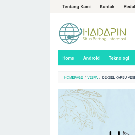
Loncat
Tentang Kami
Kontak
Reda
ke
konten
Home
Android
Teknologi
HOMEPAGE
/
VESPA
/
DEKSEL KARBU VES