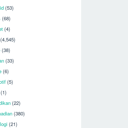
id
(53)
s
(68)
et
(4)
(4,545)
e
(38)
an
(33)
e
(6)
tif
(5)
(1)
dikan
(22)
adian
(380)
logi
(21)