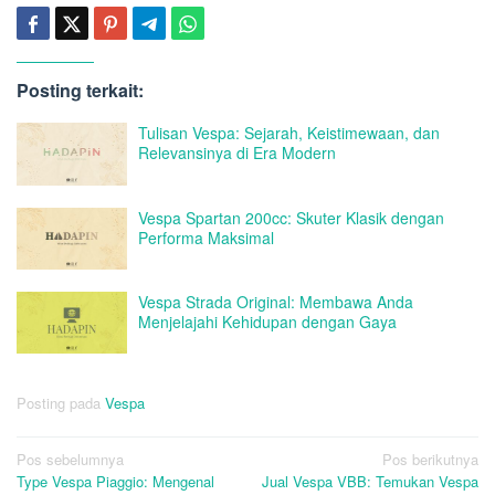
Posting terkait:
Tulisan Vespa: Sejarah, Keistimewaan, dan
Relevansinya di Era Modern
Vespa Spartan 200cc: Skuter Klasik dengan
Performa Maksimal
Vespa Strada Original: Membawa Anda
Menjelajahi Kehidupan dengan Gaya
Posting pada
Vespa
Navigasi
Pos sebelumnya
Pos berikutnya
Type Vespa Piaggio: Mengenal
Jual Vespa VBB: Temukan Vespa
pos