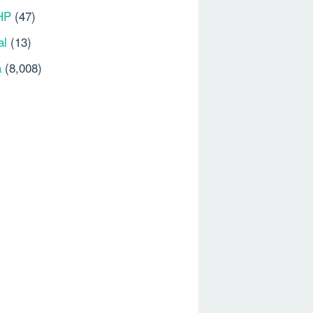
HP
(47)
al
(13)
a
(8,008)