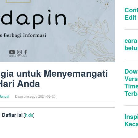
agia untuk Menyemangati
Hari Anda
anual
Diposting pada
2024-08-20
Daftar isi
[
hide
]