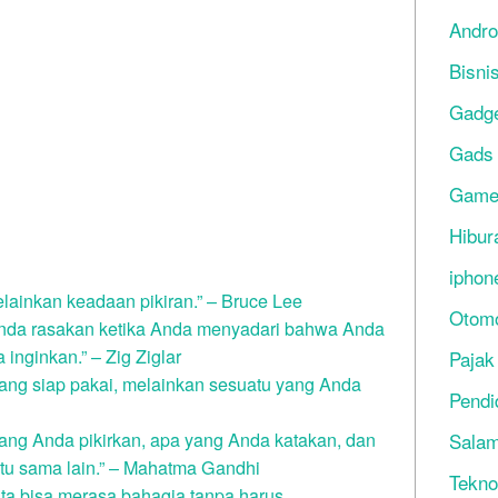
Andro
Bisni
Gadg
Gads
Gam
Hibur
iphon
lainkan keadaan pikiran.” – Bruce Lee
Otomo
nda rasakan ketika Anda menyadari bahwa Anda
inginkan.” – Zig Ziglar
Pajak
ang siap pakai, melainkan sesuatu yang Anda
Pendi
ang Anda pikirkan, apa yang Anda katakan, dan
Salam
tu sama lain.” – Mahatma Gandhi
Tekno
ita bisa merasa bahagia tanpa harus