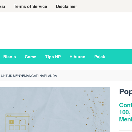
ksi
Terms of Service
Disclaimer
Bisnis
Game
Tips HP
Hiburan
Pajak
A UNTUK MENYEMANGATI HARI ANDA
Pop