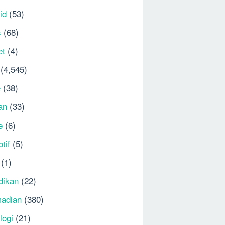
id
(53)
s
(68)
et
(4)
(4,545)
e
(38)
an
(33)
e
(6)
tif
(5)
(1)
dikan
(22)
adian
(380)
logi
(21)