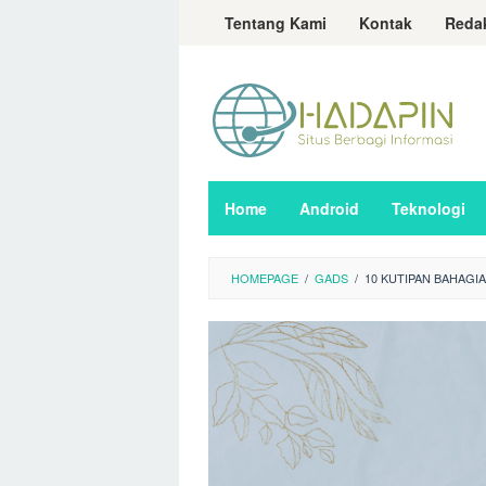
Loncat
Tentang Kami
Kontak
Reda
ke
konten
Home
Android
Teknologi
HOMEPAGE
/
GADS
/
10 KUTIPAN BAHAGI