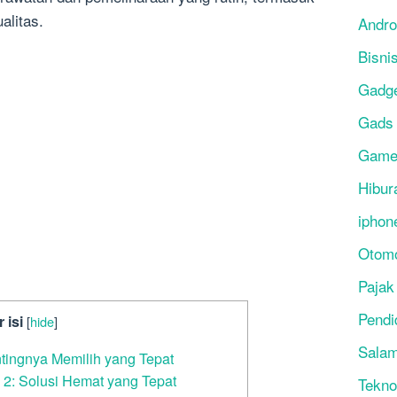
alitas.
Andro
Bisni
Gadg
Gads
Gam
Hibur
iphon
Otomo
Pajak
Pendi
 isi
[
hide
]
Salam
ntingnya Memilih yang Tepat
 2: Solusi Hemat yang Tepat
Tekno