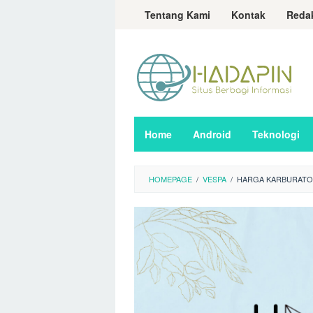
Loncat
Tentang Kami
Kontak
Reda
ke
konten
Home
Android
Teknologi
HOMEPAGE
/
VESPA
/
HARGA KARBURATOR