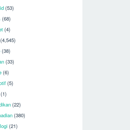
id
(53)
s
(68)
et
(4)
(4,545)
e
(38)
an
(33)
e
(6)
tif
(5)
(1)
dikan
(22)
adian
(380)
logi
(21)