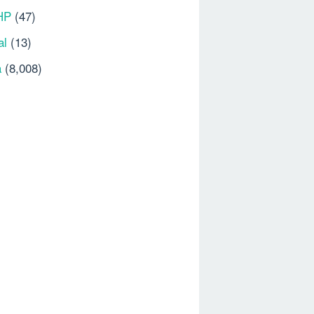
HP
(47)
al
(13)
a
(8,008)