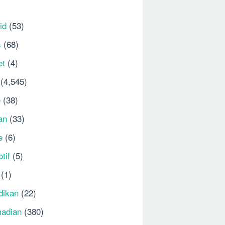
id
(53)
s
(68)
et
(4)
(4,545)
e
(38)
an
(33)
e
(6)
tif
(5)
(1)
dikan
(22)
adian
(380)