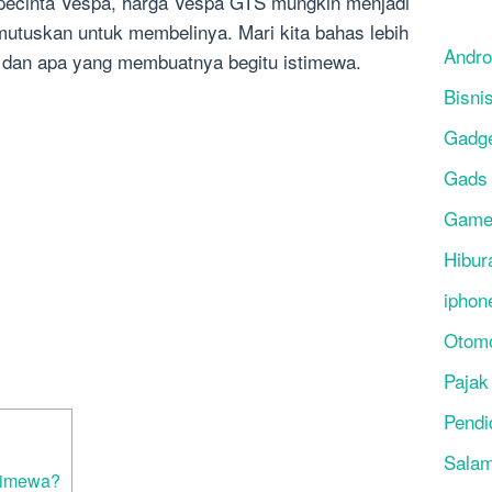
 pecinta Vespa, harga Vespa GTS mungkin menjadi
tuskan untuk membelinya. Mari kita bahas lebih
Andro
 dan apa yang membuatnya begitu istimewa.
Bisni
Gadg
Gads
Gam
Hibur
iphon
Otomo
Pajak
Pendi
Salam
timewa?