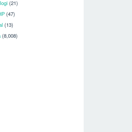
logi
(21)
HP
(47)
al
(13)
a
(8,008)