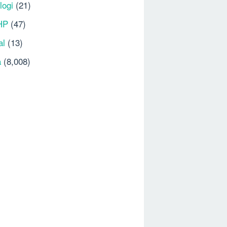
logi
(21)
HP
(47)
al
(13)
a
(8,008)