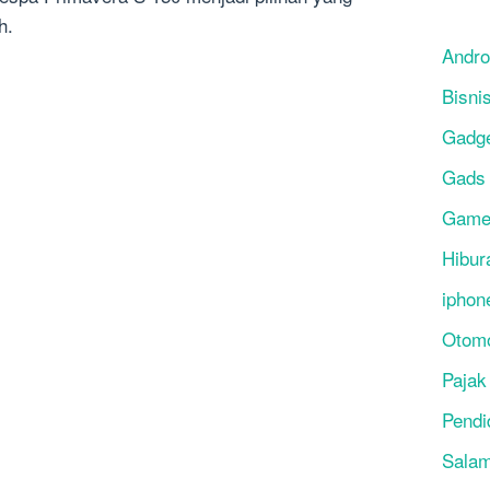
h.
Andro
Bisni
Gadg
Gads
Gam
Hibur
iphon
Otomo
Pajak
Pendi
Salam