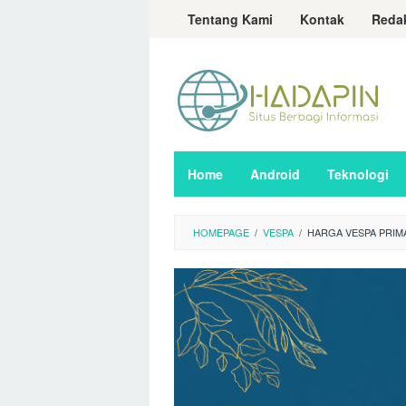
Loncat
Tentang Kami
Kontak
Reda
ke
konten
Home
Android
Teknologi
HOMEPAGE
/
VESPA
/
HARGA VESPA PRIM