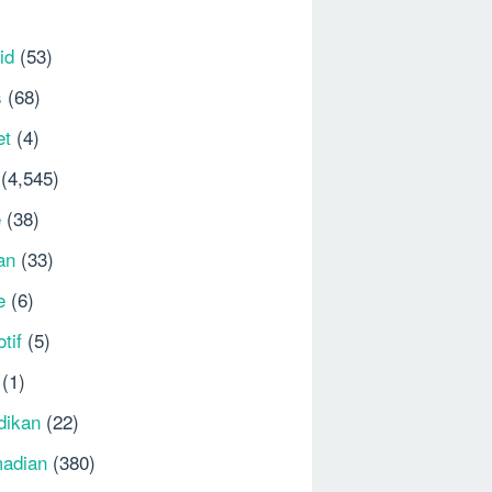
id
(53)
s
(68)
et
(4)
(4,545)
e
(38)
an
(33)
e
(6)
tif
(5)
(1)
dikan
(22)
adian
(380)