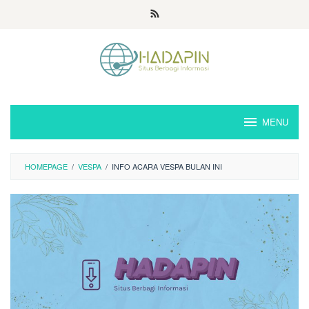
Loncat
ke
konten
MENU
HOMEPAGE
/
VESPA
/
INFO ACARA VESPA BULAN INI