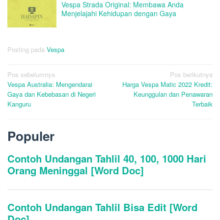
Vespa Strada Original: Membawa Anda
Menjelajahi Kehidupan dengan Gaya
Posting pada
Vespa
Navigasi
Pos sebelumnya
Pos berikutnya
Vespa Australia: Mengendarai
Harga Vespa Matic 2022 Kredit:
pos
Gaya dan Kebebasan di Negeri
Keunggulan dan Penawaran
Kanguru
Terbaik
Populer