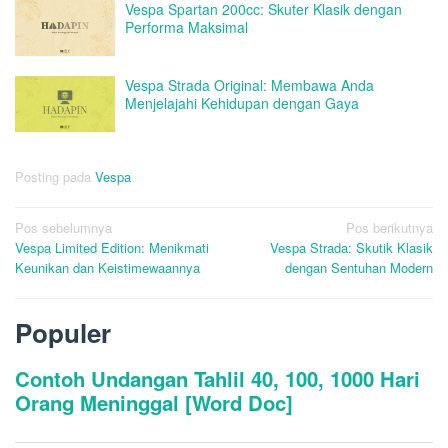
Vespa Spartan 200cc: Skuter Klasik dengan
Performa Maksimal
Vespa Strada Original: Membawa Anda
Menjelajahi Kehidupan dengan Gaya
Posting pada
Vespa
Navigasi
Pos sebelumnya
Pos berikutnya
Vespa Limited Edition: Menikmati
Vespa Strada: Skutik Klasik
pos
Keunikan dan Keistimewaannya
dengan Sentuhan Modern
Populer