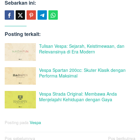
Sebarkan ini:
Posting terkait:
Tulisan Vespa: Sejarah, Keistimewaan, dan
Relevansinya di Era Modern
Vespa Spartan 200cc: Skuter Klasik dengan
Performa Maksimal
Vespa Strada Original: Membawa Anda
Menjelajahi Kehidupan dengan Gaya
Posting pada
Vespa
Navigasi
Pos sebelumnya
Pos berikutnya