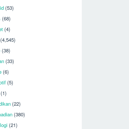
id
(53)
s
(68)
et
(4)
(4,545)
e
(38)
an
(33)
e
(6)
tif
(5)
(1)
dikan
(22)
adian
(380)
logi
(21)