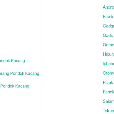
Andro
Bisni
Gadg
Gads
Gam
Hibur
Pondok Kacang
iphon
Otomo
ngerang Pondok Kacang
Pajak
g Pondok Kacang
Pendi
Salam
Tekno