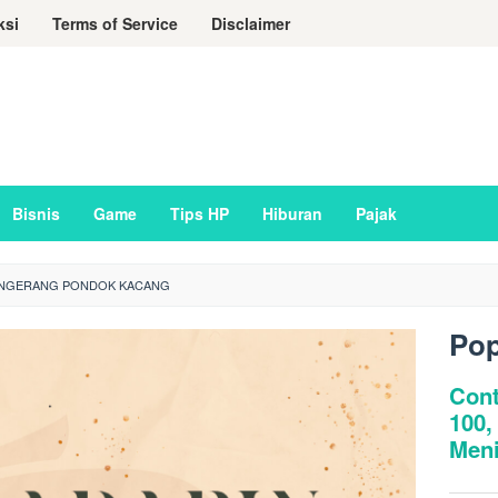
ksi
Terms of Service
Disclaimer
Bisnis
Game
Tips HP
Hiburan
Pajak
TANGERANG PONDOK KACANG
Pop