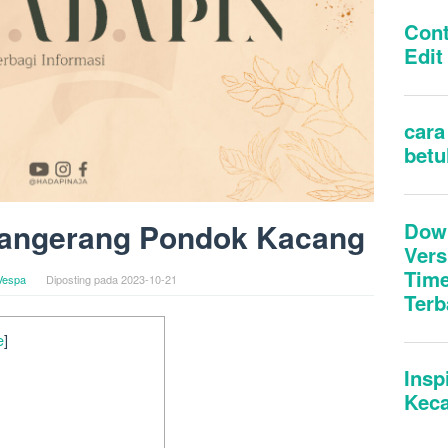
 Tangerang Pondok Kacang
Vespa
Diposting pada
2023-10-21
e
]