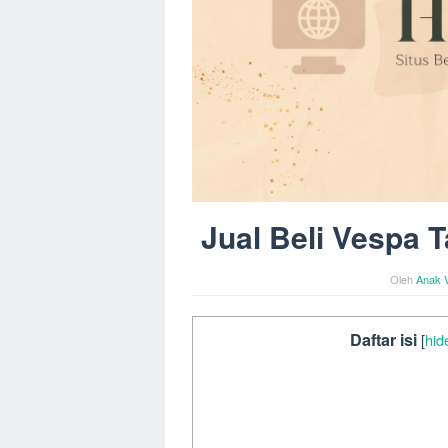
Jual Beli Vespa
Oleh
Anak 
Daftar isi
[
hid