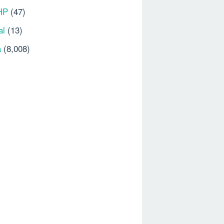
HP
(47)
al
(13)
a
(8,008)