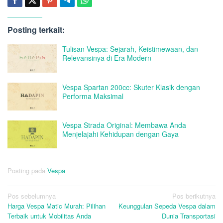
Posting terkait:
Tulisan Vespa: Sejarah, Keistimewaan, dan
Relevansinya di Era Modern
Vespa Spartan 200cc: Skuter Klasik dengan
Performa Maksimal
Vespa Strada Original: Membawa Anda
Menjelajahi Kehidupan dengan Gaya
Posting pada
Vespa
Navigasi
Pos sebelumnya
Pos berikutnya
Harga Vespa Matic Murah: Pilihan
Keunggulan Sepeda Vespa dalam
pos
Terbaik untuk Mobilitas Anda
Dunia Transportasi