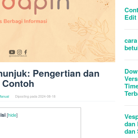
nunjuk: Pengertian dan
Contoh
anual
Diposting pada
2024-08-18
isi
[
hide
]