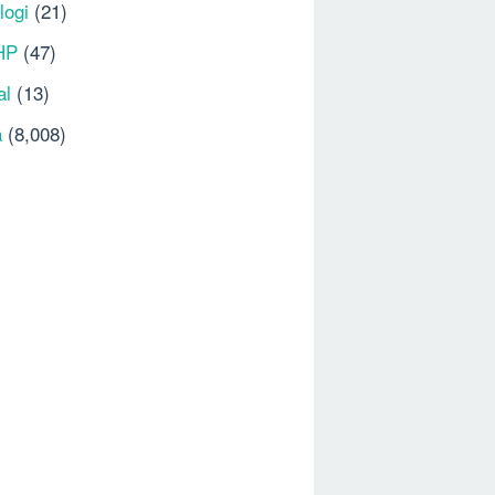
logi
(21)
HP
(47)
al
(13)
a
(8,008)