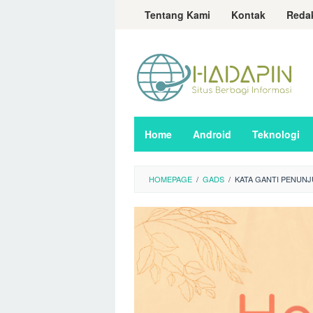
Loncat
Tentang Kami
Kontak
Reda
ke
konten
Home
Android
Teknologi
HOMEPAGE
/
GADS
/
KATA GANTI PENUN