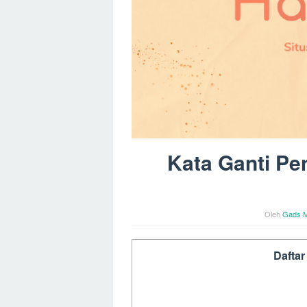
Kata Ganti Pe
Oleh
Gads M
Daftar 