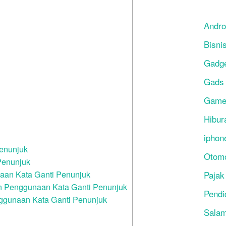
Andro
Bisni
Gadg
Gads
Gam
Hibur
iphon
enunjuk
Otomo
Penunjuk
an Kata Ganti Penunjuk
Pajak
n Penggunaan Kata Ganti Penunjuk
Pendi
ggunaan Kata Ganti Penunjuk
Salam