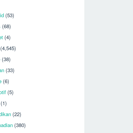
id
(53)
s
(68)
et
(4)
(4,545)
e
(38)
an
(33)
e
(6)
tif
(5)
(1)
dikan
(22)
adian
(380)