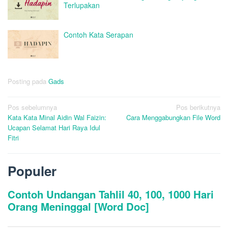
Terlupakan
Contoh Kata Serapan
Posting pada
Gads
Navigasi
Pos sebelumnya
Pos berikutnya
Kata Kata Minal Aidin Wal Faizin:
Cara Menggabungkan File Word
pos
Ucapan Selamat Hari Raya Idul
Fitri
Populer