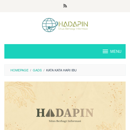
Loncat
ke
konten
MENU
HOMEPAGE
/
GADS
/
KATA KATA HARI IBU