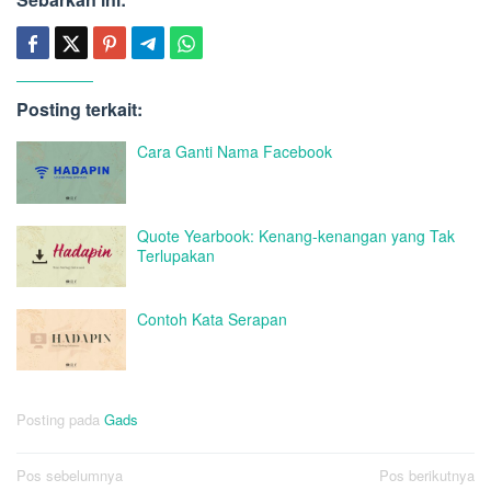
Posting terkait:
Cara Ganti Nama Facebook
Quote Yearbook: Kenang-kenangan yang Tak
Terlupakan
Contoh Kata Serapan
Posting pada
Gads
Navigasi
Pos sebelumnya
Pos berikutnya