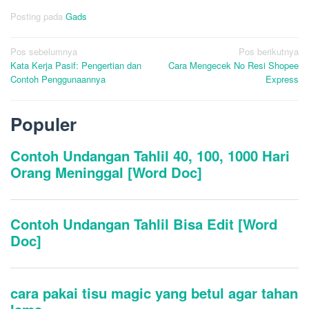
Posting pada
Gads
Navigasi
Pos sebelumnya
Pos berikutnya
Kata Kerja Pasif: Pengertian dan
Cara Mengecek No Resi Shopee
pos
Contoh Penggunaannya
Express
Populer