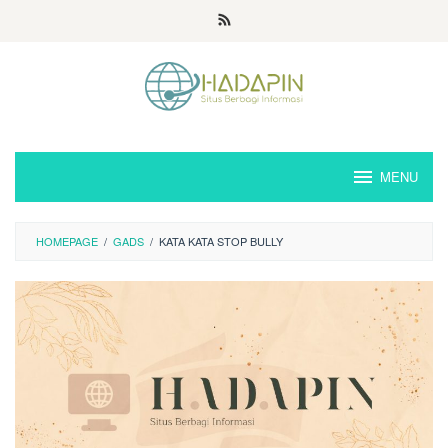
Loncat
ke
konten
MENU
HOMEPAGE
/
GADS
/
KATA KATA STOP BULLY