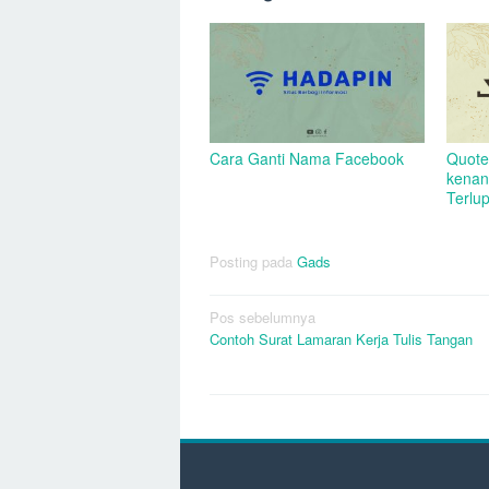
Quote
Cara Ganti Nama Facebook
kenan
Terlu
Posting pada
Gads
Navigasi
Pos sebelumnya
Contoh Surat Lamaran Kerja Tulis Tangan
pos