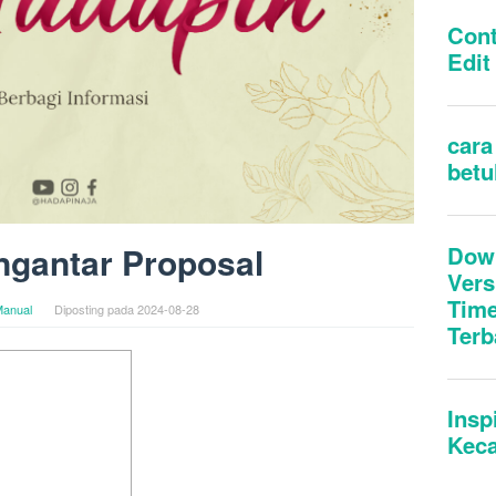
ngantar Proposal
anual
Diposting pada
2024-08-28