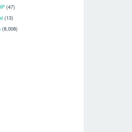
HP
(47)
al
(13)
a
(8,008)