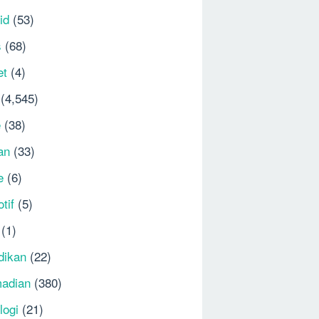
id
(53)
s
(68)
et
(4)
(4,545)
e
(38)
an
(33)
e
(6)
tif
(5)
(1)
dikan
(22)
adian
(380)
logi
(21)