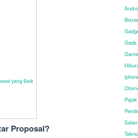
Andro
Bisni
Gadg
Gads
Gam
Hibur
iphon
posal yang Baik
Otomo
Pajak
Pendi
Salam
tar Proposal?
Tekno