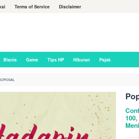
ksi
Terms of Service
Disclaimer
Bisnis
Game
Tips HP
Hiburan
Pajak
ROPOSAL
Pop