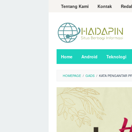
Loncat
Tentang Kami
Kontak
Reda
ke
konten
Home
Android
Teknologi
HOMEPAGE
/
GADS
/
KATA PENGANTAR P