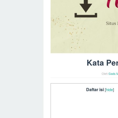
Kata Pe
Oleh
Gads M
Daftar isi
[
hide
]