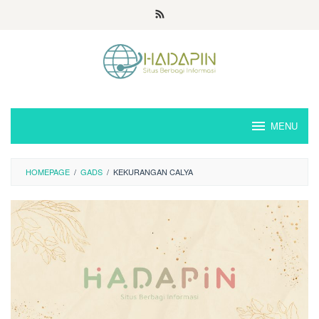
Loncat
ke
konten
MENU
HOMEPAGE
/
GADS
/
KEKURANGAN CALYA