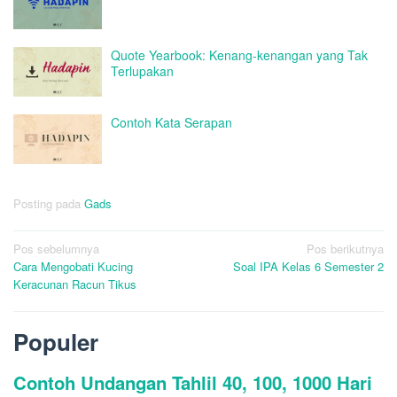
Quote Yearbook: Kenang-kenangan yang Tak
Terlupakan
Contoh Kata Serapan
Posting pada
Gads
Navigasi
Pos sebelumnya
Pos berikutnya
Cara Mengobati Kucing
Soal IPA Kelas 6 Semester 2
pos
Keracunan Racun Tikus
Populer