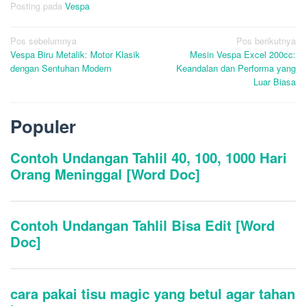
Posting pada
Vespa
Navigasi
Pos sebelumnya
Pos berikutnya
Vespa Biru Metalik: Motor Klasik
Mesin Vespa Excel 200cc:
pos
dengan Sentuhan Modern
Keandalan dan Performa yang
Luar Biasa
Populer