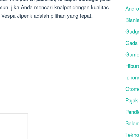
mun, jika Anda mencari knalpot dengan kualitas
Andro
 Vespa Jipenk adalah pilihan yang tepat.
Bisni
Gadg
Gads
Gam
Hibur
iphon
Otomo
Pajak
Pendi
Salam
Tekno