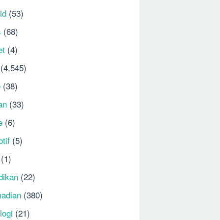
id
(53)
s
(68)
et
(4)
(4,545)
e
(38)
an
(33)
e
(6)
tif
(5)
(1)
dikan
(22)
adian
(380)
logi
(21)