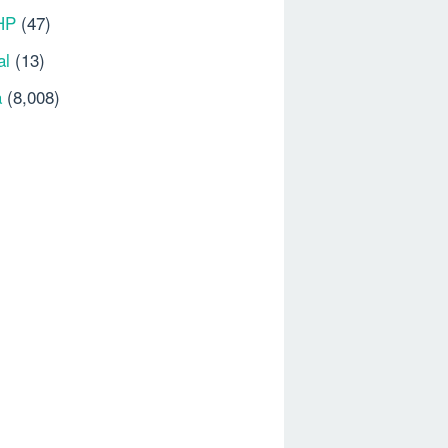
HP
(47)
al
(13)
a
(8,008)