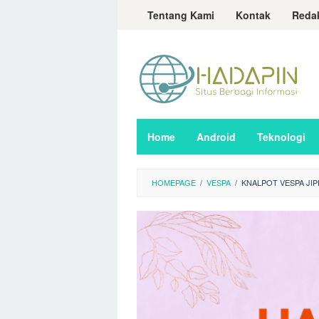
Loncat
Tentang Kami
Kontak
Reda
ke
konten
Home
Android
Teknologi
HOMEPAGE
/
VESPA
/
KNALPOT VESPA JI