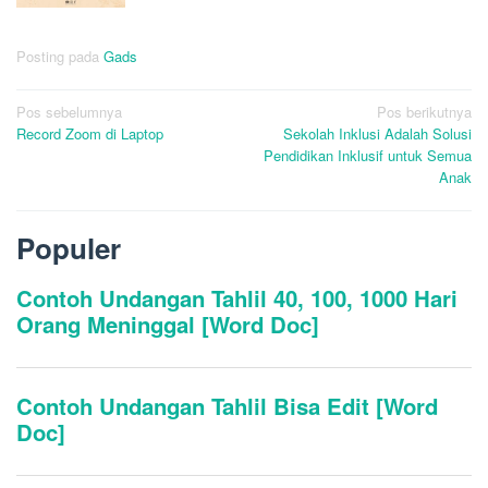
Posting pada
Gads
Navigasi
Pos sebelumnya
Pos berikutnya
Record Zoom di Laptop
Sekolah Inklusi Adalah Solusi
pos
Pendidikan Inklusif untuk Semua
Anak
Populer