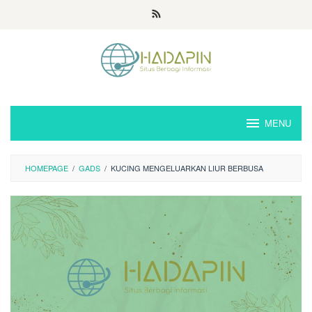
Loncat
ke
konten
MENU
HOMEPAGE
/
GADS
/
KUCING MENGELUARKAN LIUR BERBUSA