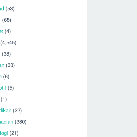
id
(53)
s
(68)
et
(4)
(4,545)
e
(38)
an
(33)
e
(6)
tif
(5)
(1)
dikan
(22)
adian
(380)
logi
(21)