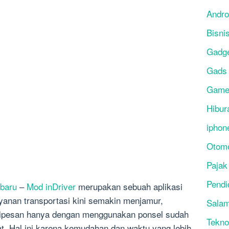
Andro
Bisni
Gadg
Gads
Gam
Hibur
iphon
Otomo
Pajak
Pendi
rbaru
–
Mod inDriver
merupakan sebuah aplikasi
nan transportasi kini semakin menjamur,
Salam
 dipesan hanya dengan menggunakan ponsel sudah
Tekno
. Hal ini karena kemudahan dan waktu yang lebih