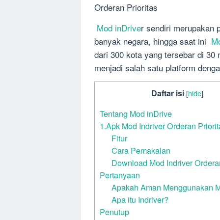
Orderan Prioritas
Mod inDrive
r sendiri merupakan p
banyak negara, hingga saat ini
Mo
dari 300 kota yang tersebar di 30
menjadi salah satu platform denga
Daftar isi
[
hide
]
Tentang Mod inDrive
1.Apk Mod Indriver Orderan Priorit
Fitur
Cara Pemakaian
Download Mod Indriver Orderan
Pertanyaan
Apakah Aman Menggunakan M
Apa itu Indriver?
Penutup