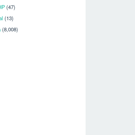
HP
(47)
al
(13)
a
(8,008)