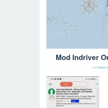
Mod Indriver O
Oleh
Admin H