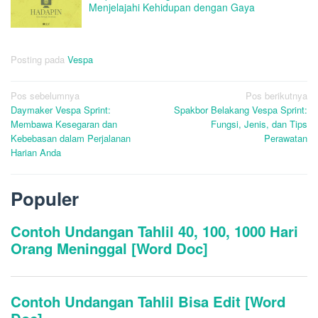
Menjelajahi Kehidupan dengan Gaya
Posting pada
Vespa
Navigasi
Pos sebelumnya
Pos berikutnya
Daymaker Vespa Sprint:
Spakbor Belakang Vespa Sprint:
pos
Membawa Kesegaran dan
Fungsi, Jenis, dan Tips
Kebebasan dalam Perjalanan
Perawatan
Harian Anda
Populer