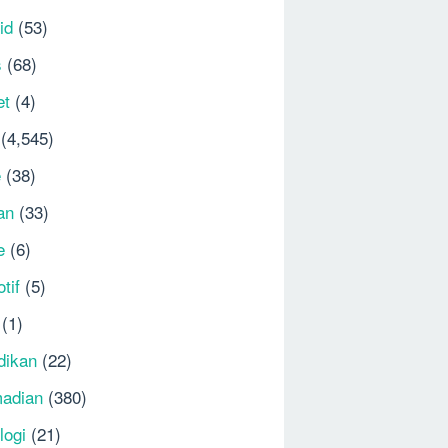
id
(53)
s
(68)
et
(4)
(4,545)
e
(38)
an
(33)
e
(6)
tif
(5)
(1)
dikan
(22)
adian
(380)
logi
(21)