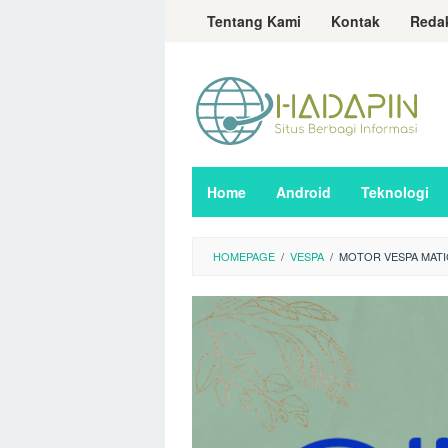
Loncat
Tentang Kami
Kontak
Reda
ke
konten
Home
Android
Teknologi
HOMEPAGE
/
VESPA
/
MOTOR VESPA MATI