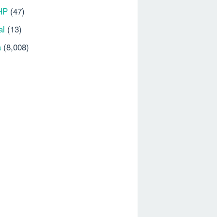
HP
(47)
al
(13)
a
(8,008)