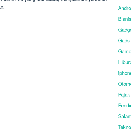
an.
Andro
Bisni
Gadg
Gads
Gam
Hibur
iphon
Otomo
Pajak
Pendi
Salam
Tekno