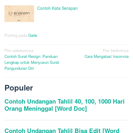
Contoh Kata Serapan
Posting pada
Gads
Navigasi
Pos sebelumnya
Pos berikutnya
Contoh Surat Resign: Panduan
Cara Mengatasi Insomnia
pos
Lengkap untuk Menyusun Surat
Pengunduran Diri
Populer