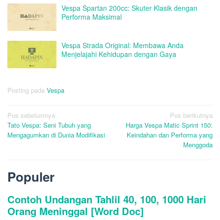
Vespa Spartan 200cc: Skuter Klasik dengan
Performa Maksimal
Vespa Strada Original: Membawa Anda
Menjelajahi Kehidupan dengan Gaya
Posting pada
Vespa
Navigasi
Pos sebelumnya
Pos berikutnya
Tato Vespa: Seni Tubuh yang
Harga Vespa Matic Sprint 150:
pos
Mengagumkan di Dunia Modifikasi
Keindahan dan Performa yang
Menggoda
Populer