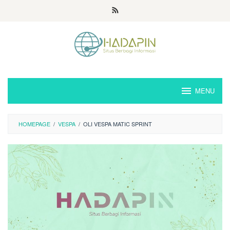
Loncat
ke
konten
MENU
HOMEPAGE
/
VESPA
/
OLI VESPA MATIC SPRINT