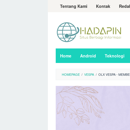
Loncat
Tentang Kami
Kontak
Reda
ke
konten
Home
Android
Teknologi
HOMEPAGE
/
VESPA
/
OLX VESPA - MEMB