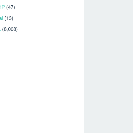
HP
(47)
al
(13)
a
(8,008)