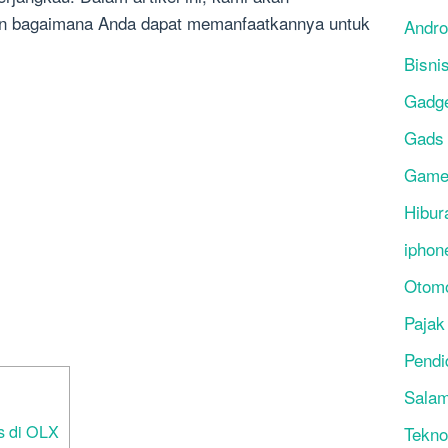
n bagaimana Anda dapat memanfaatkannya untuk
Andro
Bisni
Gadg
Gads
Gam
Hibur
iphon
Otomo
Pajak
Pendi
Salam
s di OLX
Tekno