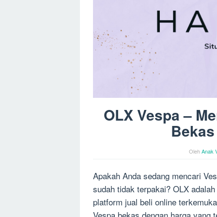
OLX Vespa – Me
Bekas
Oleh
Anak 
Apakah Anda sedang mencari Vesp
sudah tidak terpakai? OLX adala
platform jual beli online terkem
Vespa bekas dengan harga yang te