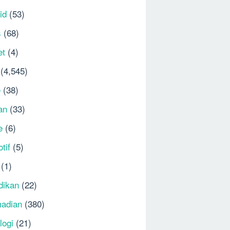
id
(53)
s
(68)
et
(4)
(4,545)
e
(38)
an
(33)
e
(6)
tif
(5)
(1)
dikan
(22)
adian
(380)
logi
(21)