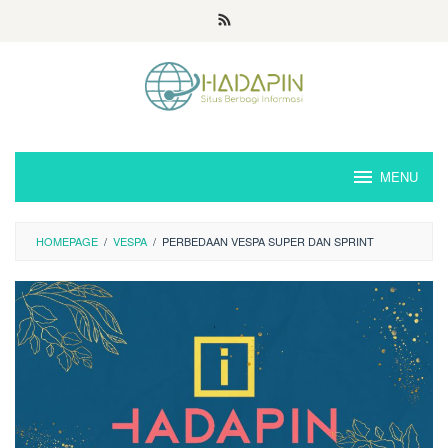
Loncat
ke
konten
MENU
HOMEPAGE
/
VESPA
/
PERBEDAAN VESPA SUPER DAN SPRINT