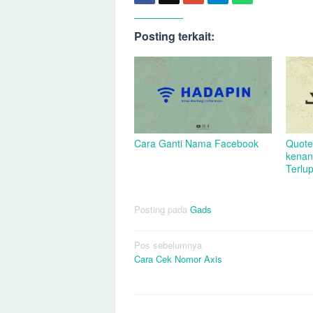
Posting terkait:
Cara Ganti Nama Facebook
Quote
kenan
Terlu
Posting pada
Gads
Navigasi
Pos sebelumnya
Cara Cek Nomor Axis
pos