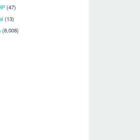
HP
(47)
al
(13)
a
(8,008)