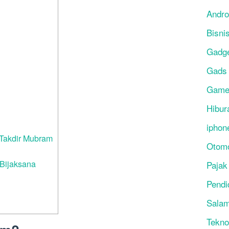
Andro
Bisni
Gadg
Gads
Gam
Hibur
iphon
 Takdir Mubram
Otomo
Bijaksana
Pajak
Pendi
Salam
Tekno