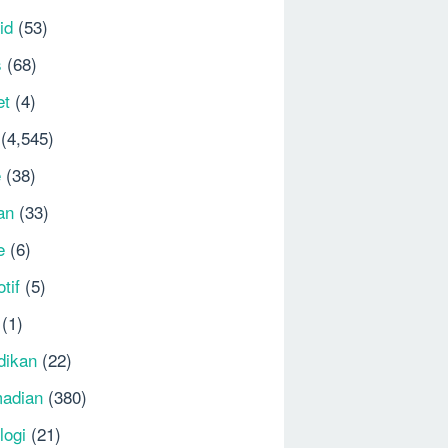
id
(53)
s
(68)
et
(4)
(4,545)
e
(38)
an
(33)
e
(6)
tif
(5)
(1)
dikan
(22)
adian
(380)
logi
(21)