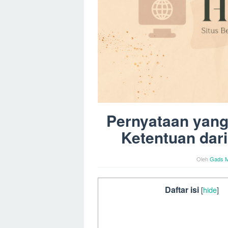
Pernyataan yan
Ketentuan dar
Oleh
Gads M
Daftar isi
[
hide
]