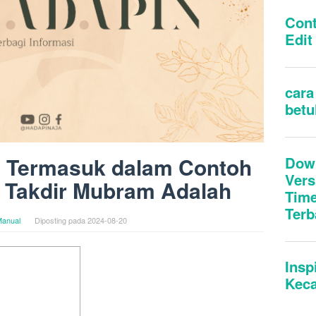
g Termasuk dalam Contoh
i Takdir Mubram Adalah
anual
Diposting pada
2024-08-20