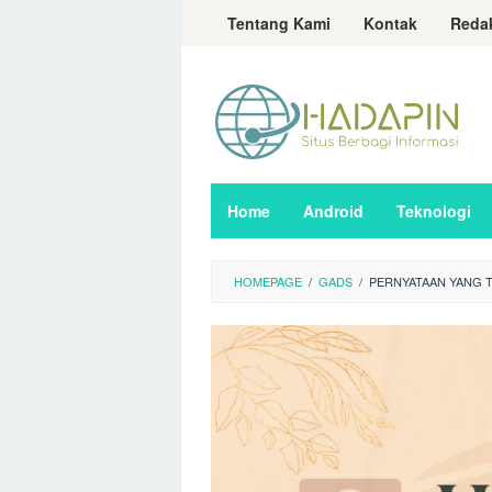
Loncat
Tentang Kami
Kontak
Reda
ke
konten
Home
Android
Teknologi
HOMEPAGE
/
GADS
/
PERNYATAAN YANG 