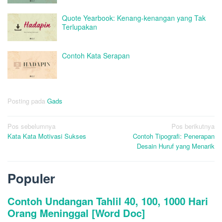
Quote Yearbook: Kenang-kenangan yang Tak
Terlupakan
Contoh Kata Serapan
Posting pada
Gads
Navigasi
Pos sebelumnya
Pos berikutnya
Kata Kata Motivasi Sukses
Contoh Tipografi: Penerapan
pos
Desain Huruf yang Menarik
Populer