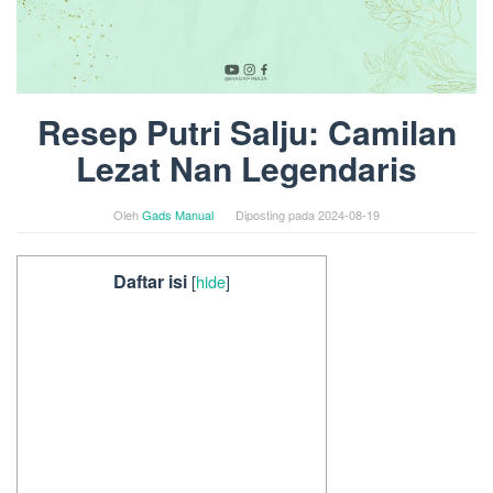
Resep Putri Salju: Camilan
Lezat Nan Legendaris
Oleh
Gads Manual
Diposting pada
2024-08-19
Daftar isi
[
hide
]