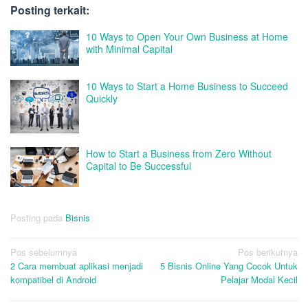
Posting terkait:
10 Ways to Open Your Own Business at Home
with Minimal Capital
10 Ways to Start a Home Business to Succeed
Quickly
How to Start a Business from Zero Without
Capital to Be Successful
Posting pada
Bisnis
Navigasi
Pos sebelumnya
Pos berikutnya
2 Cara membuat aplikasi menjadi
5 Bisnis Online Yang Cocok Untuk
pos
kompatibel di Android
Pelajar Modal Kecil