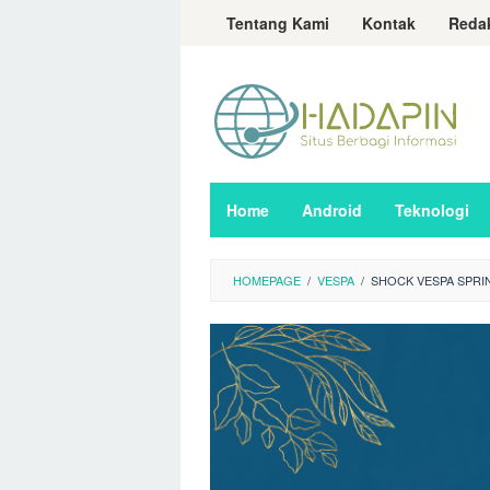
Loncat
Tentang Kami
Kontak
Reda
ke
konten
Home
Android
Teknologi
HOMEPAGE
/
VESPA
/
SHOCK VESPA SPRI