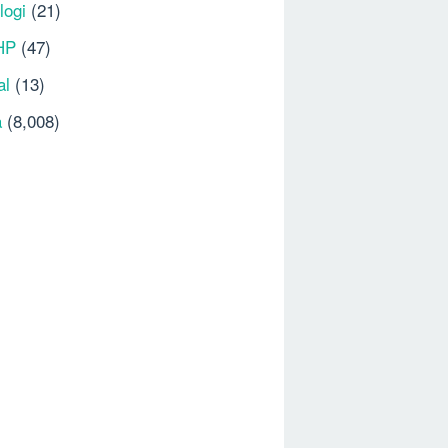
logi
(21)
HP
(47)
al
(13)
a
(8,008)