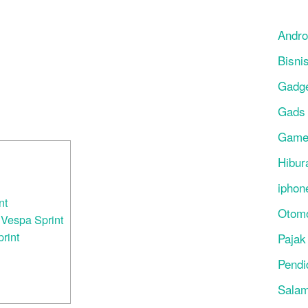
Andro
Bisni
Gadg
Gads
Gam
Hibur
iphon
nt
Otomo
Vespa Sprint
rint
Pajak
Pendi
Salam