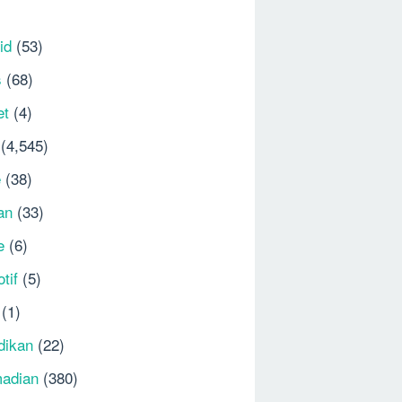
id
(53)
s
(68)
et
(4)
(4,545)
e
(38)
an
(33)
e
(6)
tif
(5)
(1)
dikan
(22)
adian
(380)