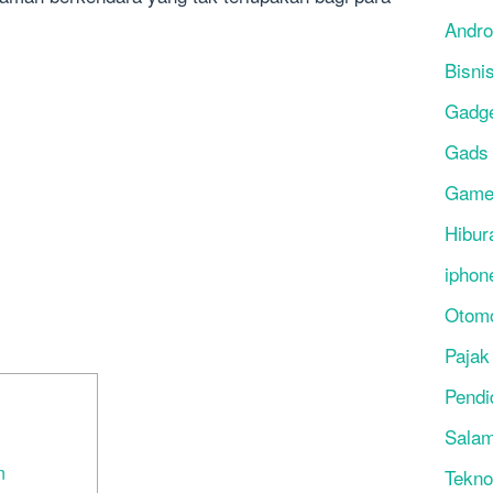
Andro
Bisni
Gadg
Gads
Gam
Hibur
iphon
Otomo
Pajak
Pendi
Salam
n
Tekno