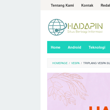
Loncat
Tentang Kami
Kontak
Reda
ke
konten
Home
Android
Teknologi
HOMEPAGE
/
VESPA
/
TRIPLANG VESPA S