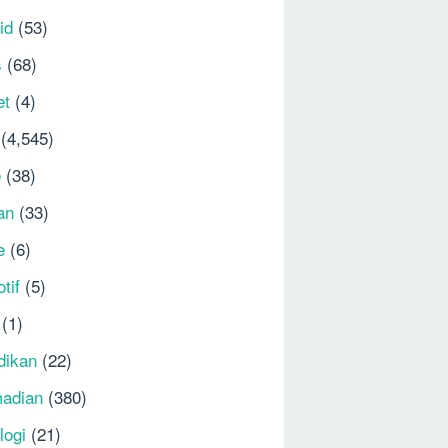
id
(53)
s
(68)
et
(4)
(4,545)
e
(38)
an
(33)
e
(6)
tif
(5)
(1)
dikan
(22)
adian
(380)
logi
(21)