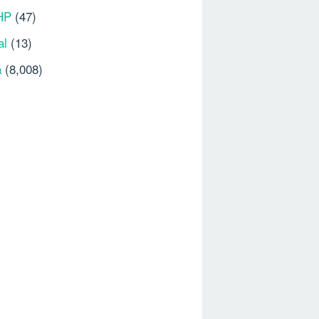
HP
(47)
al
(13)
a
(8,008)