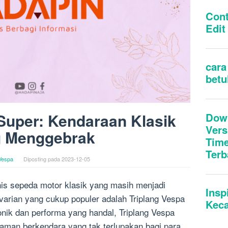
Super: Kendaraan Klasik
 Menggebrak
Vespa
Diposting pada
2023-12-05
nis sepeda motor klasik yang masih menjadi
u varian yang cukup populer adalah Triplang Vespa
nik dan performa yang handal, Triplang Vespa
an berkendara yang tak terlupakan bagi para