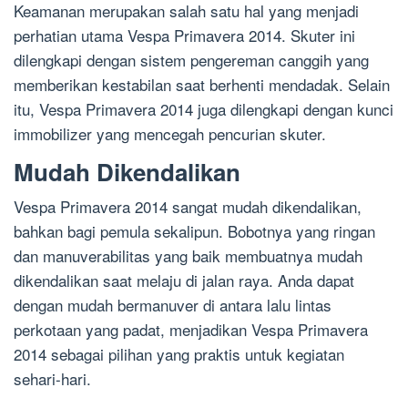
Keamanan merupakan salah satu hal yang menjadi
perhatian utama Vespa Primavera 2014. Skuter ini
dilengkapi dengan sistem pengereman canggih yang
memberikan kestabilan saat berhenti mendadak. Selain
itu, Vespa Primavera 2014 juga dilengkapi dengan kunci
immobilizer yang mencegah pencurian skuter.
Mudah Dikendalikan
Vespa Primavera 2014 sangat mudah dikendalikan,
bahkan bagi pemula sekalipun. Bobotnya yang ringan
dan manuverabilitas yang baik membuatnya mudah
dikendalikan saat melaju di jalan raya. Anda dapat
dengan mudah bermanuver di antara lalu lintas
perkotaan yang padat, menjadikan Vespa Primavera
2014 sebagai pilihan yang praktis untuk kegiatan
sehari-hari.