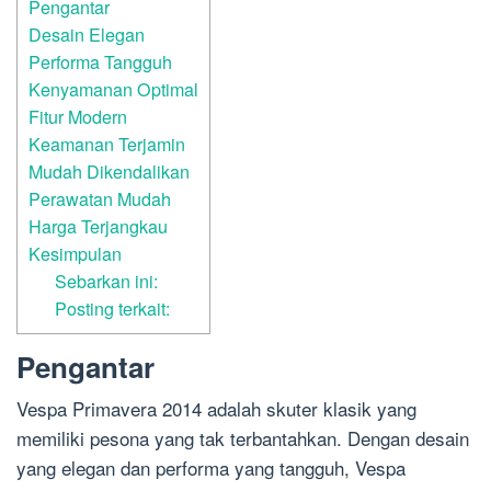
Pengantar
Desain Elegan
Performa Tangguh
Kenyamanan Optimal
Fitur Modern
Keamanan Terjamin
Mudah Dikendalikan
Perawatan Mudah
Harga Terjangkau
Kesimpulan
Sebarkan ini:
Posting terkait:
Pengantar
Vespa Primavera 2014 adalah skuter klasik yang
memiliki pesona yang tak terbantahkan. Dengan desain
yang elegan dan performa yang tangguh, Vespa