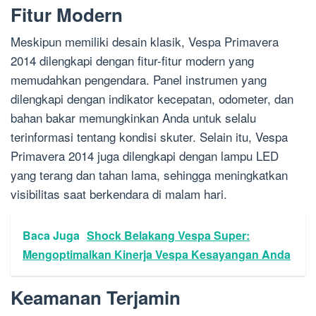
Fitur Modern
Meskipun memiliki desain klasik, Vespa Primavera
2014 dilengkapi dengan fitur-fitur modern yang
memudahkan pengendara. Panel instrumen yang
dilengkapi dengan indikator kecepatan, odometer, dan
bahan bakar memungkinkan Anda untuk selalu
terinformasi tentang kondisi skuter. Selain itu, Vespa
Primavera 2014 juga dilengkapi dengan lampu LED
yang terang dan tahan lama, sehingga meningkatkan
visibilitas saat berkendara di malam hari.
Baca Juga
Shock Belakang Vespa Super:
Mengoptimalkan Kinerja Vespa Kesayangan Anda
Keamanan Terjamin