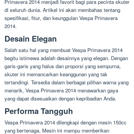
Primavera 2014 menjadi favorit bagi para pecinta skuter
di seluruh dunia. Artikel ini akan membahas tentang
spesifikasi, fitur, dan keunggulan Vespa Primavera
2014.
Desain Elegan
Salah satu hal yang membuat Vespa Primavera 2014
begitu istimewa adalah desainnya yang elegan. Dengan
garis-garis yang halus dan proporsi yang sempurna,
skuter ini memancarkan keanggunan yang tak
tertandingi. Tersedia dalam berbagai pilihan warna yang
menarik, Vespa Primavera 2014 menawarkan gaya
yang dapat disesuaikan dengan kepribadian Anda.
Performa Tangguh
Vespa Primavera 2014 dilengkapi dengan mesin 150cc
yang bertenaga. Mesin ini mampu memberikan