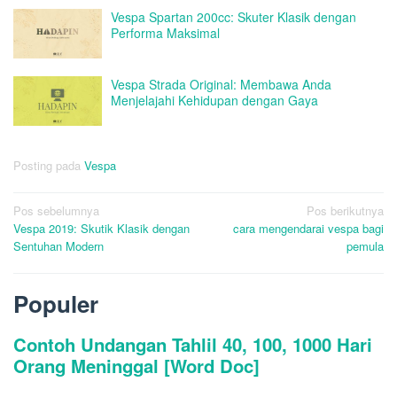
Vespa Spartan 200cc: Skuter Klasik dengan
Performa Maksimal
Vespa Strada Original: Membawa Anda
Menjelajahi Kehidupan dengan Gaya
Posting pada
Vespa
Navigasi
Pos sebelumnya
Pos berikutnya
Vespa 2019: Skutik Klasik dengan
cara mengendarai vespa bagi
pos
Sentuhan Modern
pemula
Populer